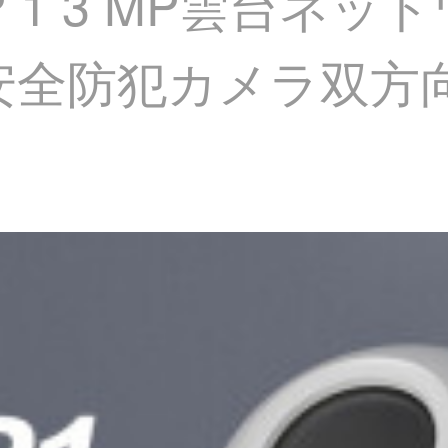
P 1 3 MP雲台ネッ
庭用安全防犯カメラ双