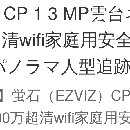
）CP 1 3 MP
超清wifi家庭用
パノラマ人型追
P】蛍石（EZVIZ）CP
0万超清wifi家庭