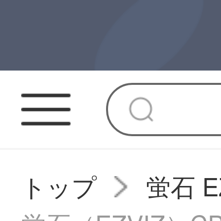
トップ
蛍石 E