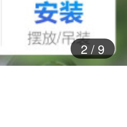
2
/
9