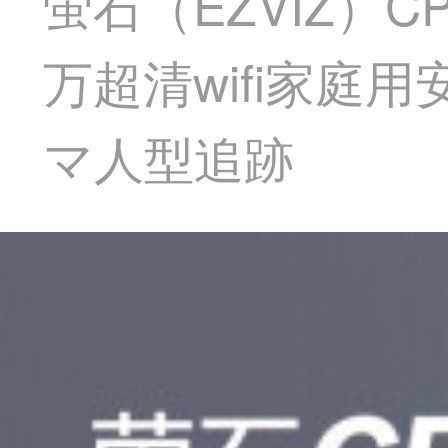
蛍石（EZVIZ）C
万超清wifi家
マ人型追跡