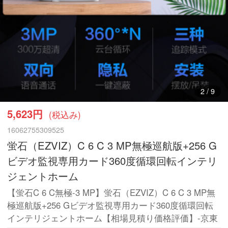
3
/
9
5,623円
(税込み)
16062755309525
蛍石（EZVIZ）C 6 C 3 MP無極巡航版+256 G
ビデオ監視専用カード360度循環回転インテリ
ジェントホーム
【蛍石C 6 C無極-3 MP】蛍石（EZVIZ）C 6 C 3 MP無
極巡航版+256 Gビデオ監視専用カード360度循環回転
インテリジェントホーム【相場見積り価格評価】-京東