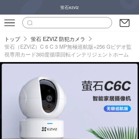
蛍石ezviz
トップ
蛍石 EZVIZ 防犯カメラ
蛍石（EZVIZ）C 6 C 3 MP無極巡航版+256 Gビデオ監
視専用カード360度循環回転インテリジェントホーム