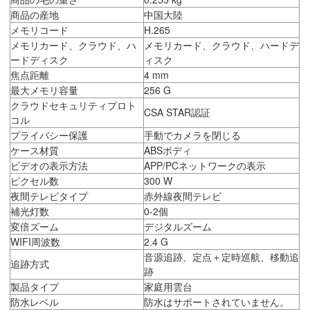
商品の産地
中国大陸
メモリコード
H.265
メモリカード、クラウド、ハ
メモリカード、クラウド、ハードデ
ードディスク
ィスク
焦点距離
4 mm
最大メモリ容量
256 G
クラウドセキュリティプロト
CSA STAR認証
コル
プライバシー保護
手動でカメラを閉じる
ケース材質
ABSボディ
ビデオの表示方法
APP/PCネットワークの表示
ピクセル数
300 W
夜間テレビタイプ
赤外線夜間テレビ
補光灯数
0-2個
変倍ズーム
デジタルズーム
WIFI周波数
2.4 G
音源追跡、定点＋定時巡航、移動追
追跡方式
跡
製品タイプ
家庭用雲台
防水レベル
防水はサポートされていません。