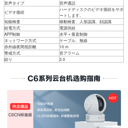
音声タイプ
音声通話
ハードディスクのビデオ接続をサポ
ビデオ接続
ートします。
知能検査
移動検査、人形認識、顔認識
給電方式
電源供給
APP制御
水平＋垂直制御
ネットワーク方式
ケーブル、無線
赤外線夜間視距離
10 m
警戒方式
音アラーム
絞り
2.0