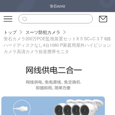
蛍石ezviz
トップ
スーツ防犯カメラ
蛍石カメラ200万POE監視装置セットX 5 SC+C 3 T 8路
ハードディスクなし4台1080 P家庭用屋外ハイビジョン
カメラ高清カメラ拾音携帯モニタ