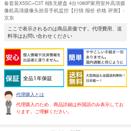
备套装X5SC+C3T 8路无硬盘 4台1080P家用室外高清摄
像机高清摄像头拾音手机监控【行情 报价 价格 评测】-
京东
ここで表示されるのは商品原価です。代理費用、送
料等はお問い合わせください
代理購入とは
代理購入のため、商品詳細は外国語のみ表示してお
ります。ご理解ください。