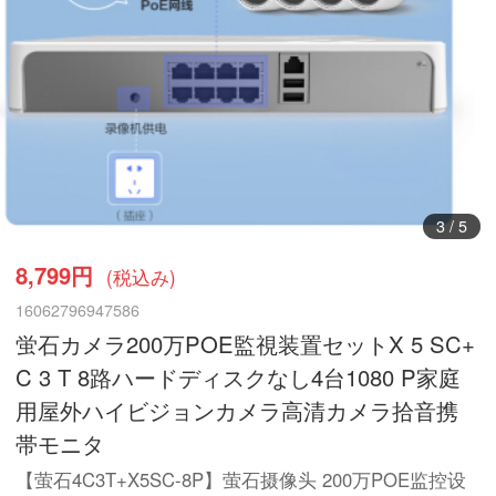
3
/
5
8,799円
(税込み)
16062796947586
蛍石カメラ200万POE監視装置セットX 5 SC+
C 3 T 8路ハードディスクなし4台1080 P家庭
用屋外ハイビジョンカメラ高清カメラ拾音携
帯モニタ
【萤石4C3T+X5SC-8P】萤石摄像头 200万POE监控设