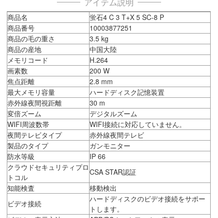
アイテム説明
商品名
蛍石4 C 3 T+X 5 SC-8 P
商品番号
10003877251
商品の毛の重さ
3.5 kg
商品の産地
中国大陸
メモリコード
H.264
画素数
200 W
焦点距離
2.8 mm
最大メモリ容量
ハードディスク記憶装置
赤外線夜間視距離
30 m
変倍ズーム
デジタルズーム
WIFI周波数帯
WIFI接続に対応していません。
夜間テレビタイプ
赤外線夜間テレビ
製品のタイプ
ガンモニター
防水等級
IP 66
クラウドセキュリティプロ
CSA STAR認証
トコル
知能検査
移動検出
ハードディスクのビデオ接続をサポー
ビデオ接続
トします。