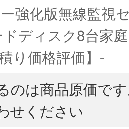
強化版無線監視セットC
 Tハードディスク8台
積り価格評価】-
るのは商品原価です
わせください