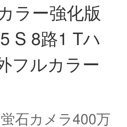
ルカラー強化版
 S 8路1 Tハ
外フルカラー
1 T】蛍石カメラ400万