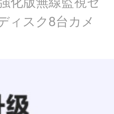
ー強化版無線監視セ
ハードディスク8台カメ