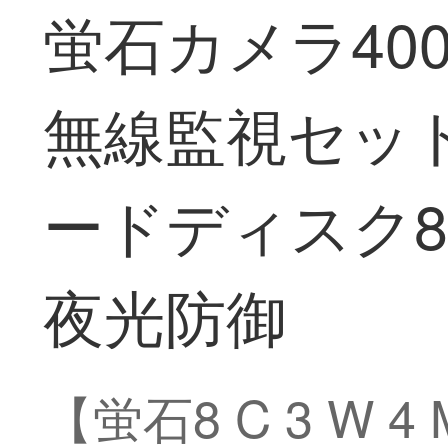
蛍石カメラ40
無線監視セットC 3
ードディスク
夜光防御
【蛍石8 C 3 W 4