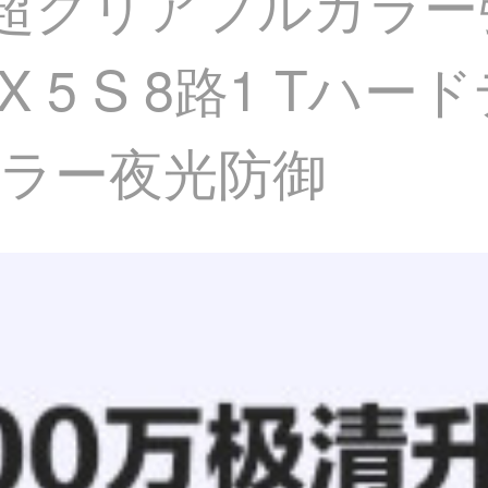
万超クリアフルカラ
P+X 5 S 8路1 T
ラー夜光防御