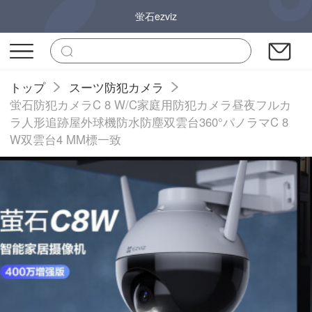
蛍石ezviz
トップ
スーツ防犯カメラ
蛍石防犯カメラC 8 W/C家庭用防犯カメラ昼夜フルカ
ラ人形追跡屋外球機防水防塵双雲台360°パノラマC 8
W双雲台4 MM標一致