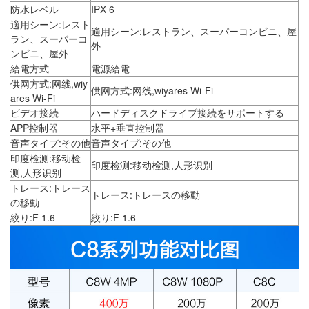
防水レベル
IPX 6
適用シーン:レスト
適用シーン:レストラン、スーパーコンビニ、屋
ラン、スーパーコ
外
ンビニ、屋外
給電方式
電源給電
供网方式:网线,wiy
供网方式:网线,wiyares Wi-Fi
ares Wi-Fi
ビデオ接続
ハードディスクドライブ接続をサポートする
APP控制器
水平+垂直控制器
音声タイプ:その他
音声タイプ:その他
印度检测:移动检
印度检测:移动检测,人形识别
测,人形识别
トレース:トレース
トレース:トレースの移動
の移動
絞り:F 1.6
絞り:F 1.6