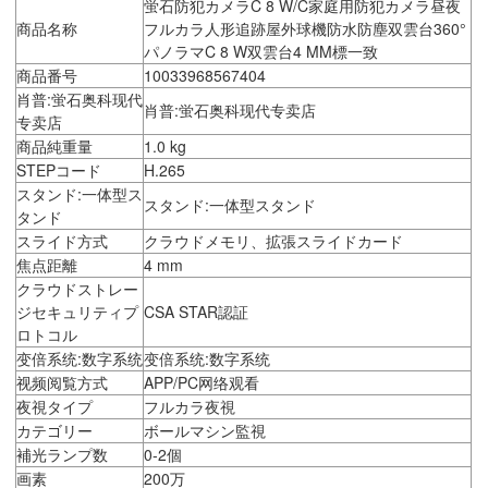
蛍石防犯カメラC 8 W/C家庭用防犯カメラ昼夜
商品名称
フルカラ人形追跡屋外球機防水防塵双雲台360°
パノラマC 8 W双雲台4 MM標一致
商品番号
10033968567404
肖普:蛍石奥科现代
肖普:蛍石奥科现代专卖店
专卖店
商品純重量
1.0 kg
STEPコード
H.265
スタンド:一体型ス
スタンド:一体型スタンド
タンド
スライド方式
クラウドメモリ、拡張スライドカード
焦点距離
4 mm
クラウドストレー
ジセキュリティプ
CSA STAR認証
ロトコル
变倍系统:数字系统
变倍系统:数字系统
视频阅覧方式
APP/PC网络观看
夜視タイプ
フルカラ夜視
カテゴリー
ボールマシン監視
補光ランプ数
0-2個
画素
200万