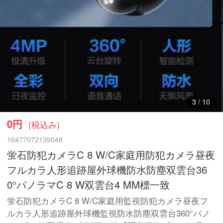
3
/
10
0円
(税込み)
16477072139048
蛍石防犯カメラC 8 W/C家庭用防犯カメラ昼夜
フルカラ人形追跡屋外球機防水防塵双雲台36
0°パノラマC 8 W双雲台4 MM標一致
蛍石防犯カメラC 8 W/C家庭用監視防犯カメラ昼夜フ
ルカラ人形追跡屋外球機監視防水防塵双雲台360°パノ