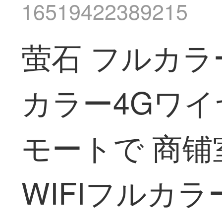
16519422389215
萤石 フルカラ
カラー4Gワイヤ
モートで 商铺
WIFIフルカラ