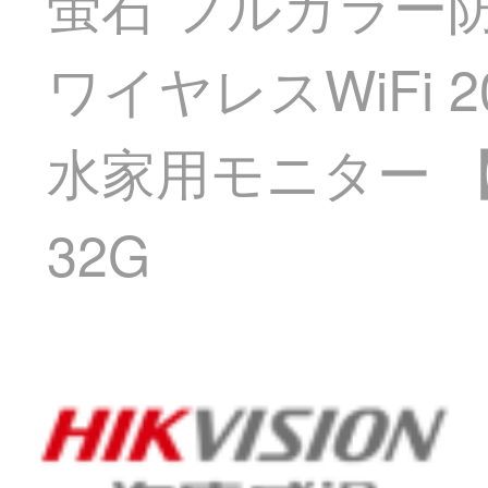
萤石 フルカラー防
ワイヤレスWiFi
水家用モニター 【
32G