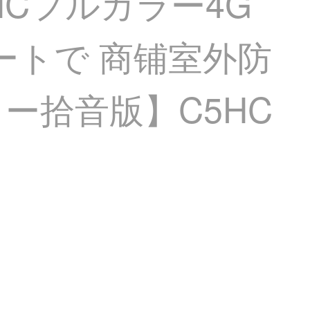
HCフルカラー4G
モートで 商铺室外防
ラー拾音版】C5HC