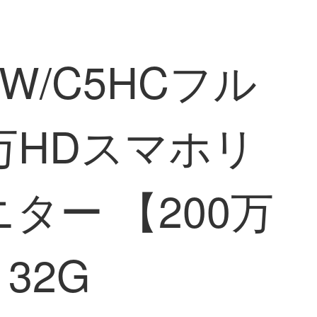
W/C5HCフル
0万HDスマホリ
ター 【200万
32G