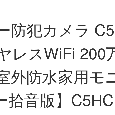
ー防犯カメラ C5
レスWiFi 20
室外防水家用モニ
ー拾音版】C5HC 