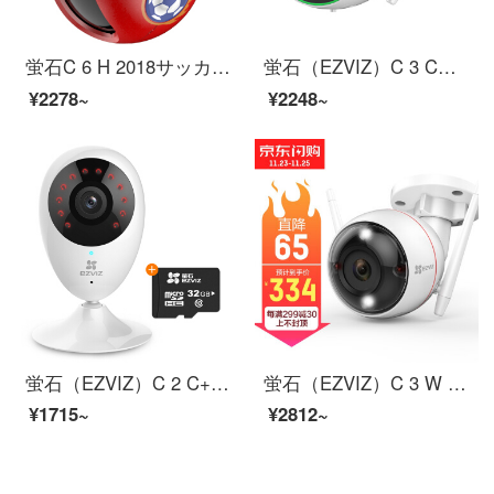
蛍石C 6 H 2018サッカー版720 P雲台カメラ監視ネットワークカメラインテリジェントホームハイビジョンWIFI遠隔制御
蛍石（EZVIZ）C 3 Cフルカラー標準版4 mm+32 Gビデオモニター専用カード蛍石（C 3 Cフルカラー標準版4 mmカメラ+32 G専用カード）
¥2278~
¥2248~
蛍石（EZVIZ）C 2 C+32 Gビデオモニター専用カード蛍石（C 2 Cカメラ+32 G専用カード）
蛍石（EZVIZ）C 3 W 1080 P 4 mmフルカラーカメラインテリジェント無線ハイビジョンネットワークwifi遠隔監視カメラガン
¥1715~
¥2812~