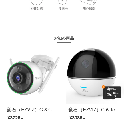
お勧め商品
蛍石（EZVIZ）C 3 Cフルカラー標準版4 mm+30天雲保存年コース蛍石（C 3 Cフルカラー標準版4 mmカメラ+30天雲保存年コース）
蛍石（EZVIZ）C 6 Tc 1080 P雲台カメラ+16 Gビデオ監視専用カード蛍石（C 6 Tc 1080 P雲台カメラ+16 G専用カード）
¥3726~
¥3086~