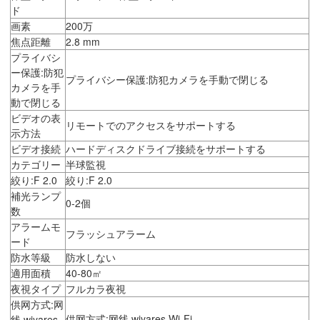
ド
画素
200万
焦点距離
2.8 mm
プライバシ
ー保護:防犯
プライバシー保護:防犯カメラを手動で閉じる
カメラを手
動で閉じる
ビデオの表
リモートでのアクセスをサポートする
示方法
ビデオ接続
ハードディスクドライブ接続をサポートする
カテゴリー
半球監視
絞り:F 2.0
絞り:F 2.0
補光ランプ
0-2個
数
アラームモ
フラッシュアラーム
ード
防水等級
防水しない
適用面積
40-80㎡
夜視タイプ
フルカラ夜視
供网方式:网
供网方式:网线,wiyares Wi-Fi
线,wiyares