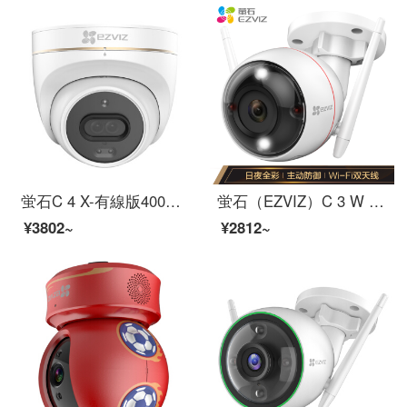
蛍石C 4 X-有線版400万スマートツー写真インターネットカメラH.265コード監視カメラの顧客フロー統計室外防水防塵知能人形車形検査
蛍石（EZVIZ）C 3 W 1080 P 2.8 mmフルカラーカメラインテリジェント無線ハイビジョンネットワークwifi遠隔監視カメラガン
¥3802~
¥2812~