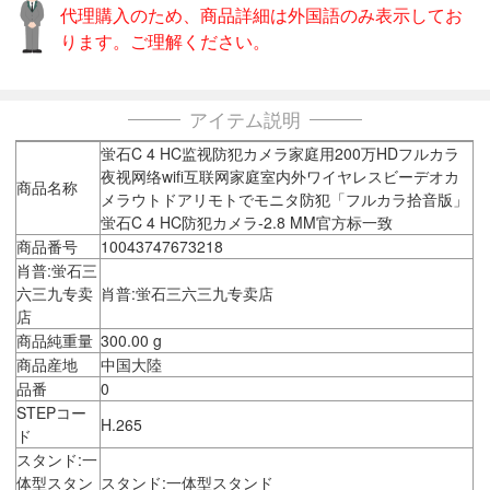
代理購入のため、商品詳細は外国語のみ表示してお
ります。ご理解ください。
アイテム説明
蛍石C 4 HC监视防犯カメラ家庭用200万HDフルカラ
夜视网络wifi互联网家庭室内外ワイヤレスビーデオカ
商品名称
メラウトドアリモトでモニタ防犯「フルカラ拾音版」
蛍石C 4 HC防犯カメラ-2.8 MM官方标一致
商品番号
10043747673218
肖普:蛍石三
六三九专卖
肖普:蛍石三六三九专卖店
店
商品純重量
300.00 g
商品産地
中国大陸
品番
0
STEPコー
H.265
ド
スタンド:一
体型スタン
スタンド:一体型スタンド