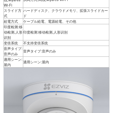
Wi-Fi
スライド方
ハードディスク、クラウドメモリ、拡張スライドカー
式
ド
給電方式
ケーブル給電、電源給電、その他
印度检测:移
动检测,人形
印度检测:移动检测,人形识别
识别
变倍系统
不支持变倍系统
音声タイプ:
音声タイプ:音声のみ
音声のみ
適用シーン:
適用シーン:屋内
屋内