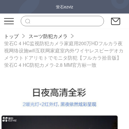
蛍石ezviz
トップ
スーツ防犯カメラ
蛍石C 4 HC监视防犯カメラ家庭用200万HDフルカラ夜
视网络设施wifi互联网家庭室内外ワイヤレスビーデオカ
メラウトドアリモトでモニタ防犯【フルカラ拾音版】
蛍石C 4 HC防犯カメラ-2.8 MM官方标一致