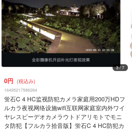
3
/
7
0円
(税込み)
16495217586264
蛍石C 4 HC监视防犯カメラ家庭用200万HDフ
ルカラ夜视网络设施wifi互联网家庭室内外ワイ
ヤレスビーデオカメラウトドアリモトでモニ
タ防犯【フルカラ拾音版】蛍石C 4 HC防犯カ