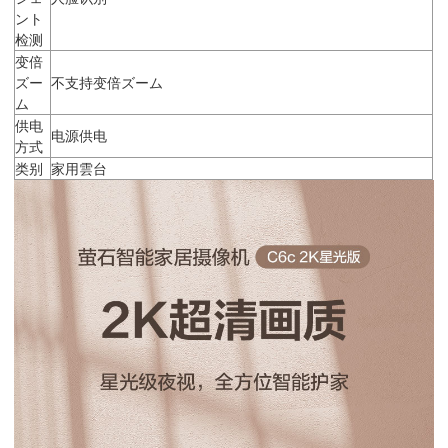
ント
检测
变倍
ズー
不支持变倍ズーム
ム
供电
电源供电
方式
类别
家用雲台