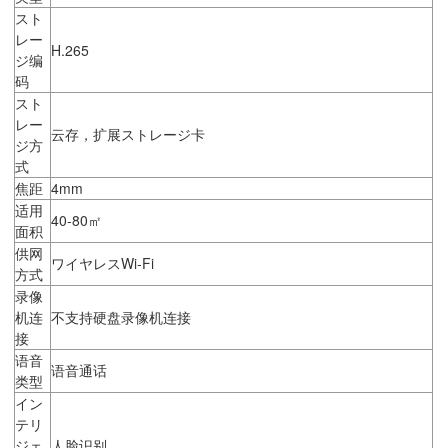
スト
レー
H.265
ジ编
码
スト
レー
云存，扩展ストレージ卡
ジ方
式
焦距
4mm
适用
40-80㎡
面积
供网
ワイヤレスWi-Fi
方式
录像
机连
不支持硬盘录像机连接
接
语音
语音通话
类型
イン
テリ
ジェ
人脸识别