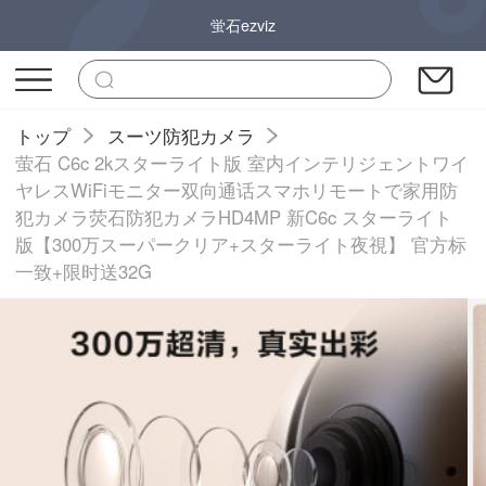
蛍石ezviz
トップ
スーツ防犯カメラ
萤石 C6c 2kスターライト版 室内インテリジェントワイ
ヤレスWiFiモニター双向通话スマホリモートで家用防
犯カメラ荧石防犯カメラHD4MP 新C6c スターライト
版【300万スーパークリア+スターライト夜視】 官方标
一致+限时送32G