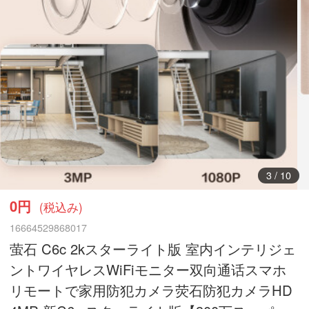
3
/
10
0円
(税込み)
16664529868017
萤石 C6c 2kスターライト版 室内インテリジェ
ントワイヤレスWiFiモニター双向通话スマホ
リモートで家用防犯カメラ荧石防犯カメラHD