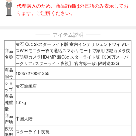
代理購入のため、商品詳細は外国語のみ表示してお
ります。ご理解ください。
アイテム説明
萤石 C6c 2kスターライト版 室内インテリジェントワイヤレ
商品
スWiFiモニター双向通话スマホリモートで家用防犯カメラ荧
名称
石防犯カメラHD4MP 新C6c スターライト版【300万スーパ
ークリア+スターライト夜視】 官方标一致+限时送32G
商品
10057270061255
编号
ショ
萤石旗舰店
ップ
商品
純重
1.0kg
量
商品
中国大陆
产地
夜視
スターライト夜視
类型